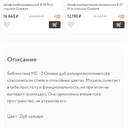
Шкаф комбинированный В-18 М со
Шкаф многоцелевого назначения В-17
стеклом Оливия
М со стеклом Оливия
16 640 ₽
20 800 ₽
12 190 ₽
15 230 ₽
20 %
20 %
Описание
Библиотека МС - 2 Оливия дуб кальяри исполняется в
классическом стиле и спокойных цветах. Модель сочетает
в себе простоту и функциональность, но при этом не
выглядит громоздко. Она гармонично впишется в
пространство, не утяжеляя его.
Цвет: Дуб кальяри