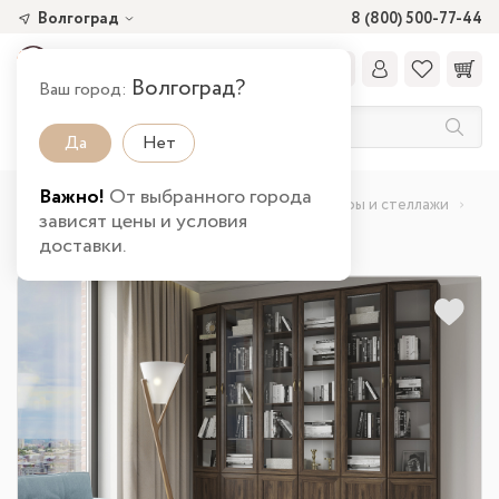
Волгоград
8 (800) 500-77-44
Волгоград?
Ваш город:
Да
Нет
Важно!
От выбранного города
Главная
Каталог товаров
Офис
Шкафы и стеллажи
зависят цены и условия
Библиотека МС - 2 Оливия в Волгограде
доставки.