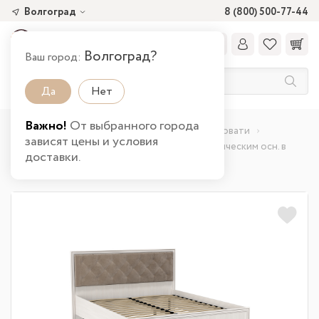
Волгоград
8 (800) 500-77-44
Волгоград?
Ваш город:
Да
Нет
Важно!
От выбранного города
Главная
Каталог товаров
Спальня
Кровати
зависят цены и условия
Кровать 06.02-03 Габриэлла (1600) с ортопедическим осн. в
доставки.
Волгограде