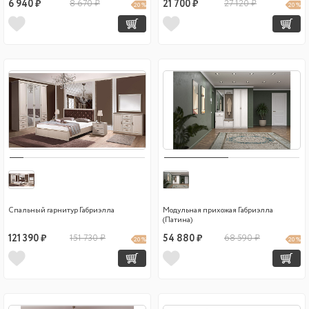
6 940 ₽
8 670 ₽
21 700 ₽
27 120 ₽
20 %
20 %
Спальный гарнитур Габриэлла
Модульная прихожая Габриэлла
(Патина)
121 390 ₽
151 730 ₽
54 880 ₽
68 590 ₽
20 %
20 %