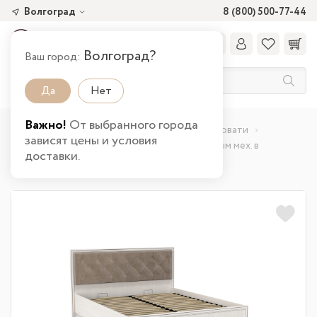
Волгоград
8 (800) 500-77-44
Волгоград?
Ваш город:
Да
Нет
Важно!
От выбранного города
Главная
Каталог товаров
Спальня
Кровати
зависят цены и условия
Кровать 06.02-03 Габриэлла (1600) с подъемным мех. в
доставки.
Волгограде