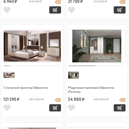
6 940 ₽
8 670 ₽
21 700 ₽
27 120 ₽
20 %
20 %
Спальный гарнитур Габриэлла
Модульная прихожая Габриэлла
(Патина)
121 390 ₽
151 730 ₽
54 880 ₽
68 590 ₽
20 %
20 %