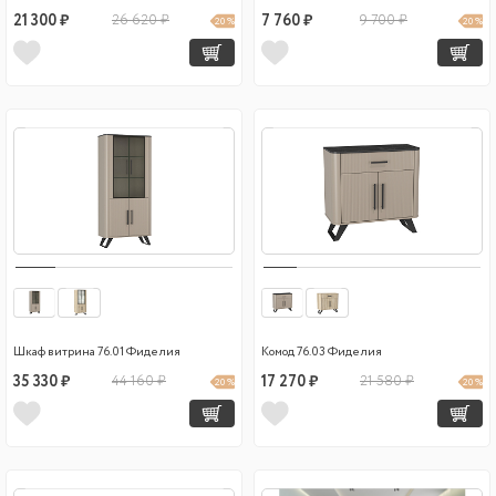
21 300 ₽
26 620 ₽
7 760 ₽
9 700 ₽
20 %
20 %
Шкаф витрина 76.01 Фиделия
Комод 76.03 Фиделия
35 330 ₽
44 160 ₽
17 270 ₽
21 580 ₽
20 %
20 %