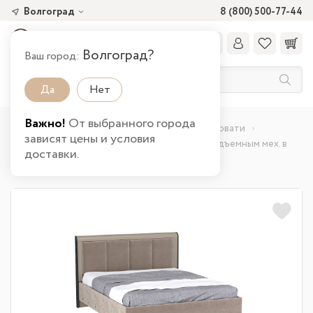
Волгоград
8 (800) 500-77-44
Волгоград?
Ваш город:
Да
Нет
Важно!
От выбранного города
Главная
Каталог товаров
Спальня
Кровати
зависят цены и условия
Кровать двойная 76.14 Фиделия (ш.1600) с подъемным мех. в
доставки.
Волгограде