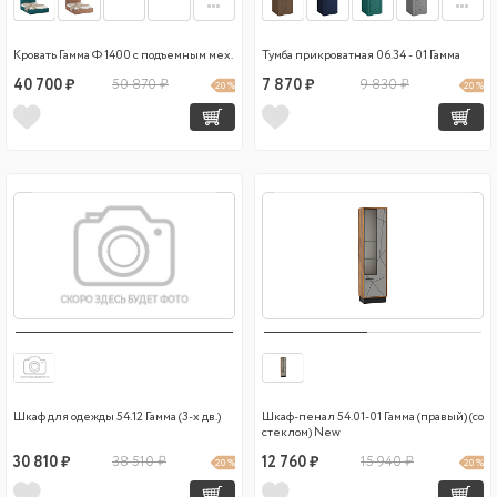
Кровать Гамма Ф 1400 с подъемным мех.
Тумба прикроватная 06.34 - 01 Гамма
40 700 ₽
50 870 ₽
7 870 ₽
9 830 ₽
20 %
20 %
Шкаф для одежды 54.12 Гамма (3-х дв.)
Шкаф-пенал 54.01-01 Гамма (правый) (со
стеклом) New
30 810 ₽
38 510 ₽
12 760 ₽
15 940 ₽
20 %
20 %