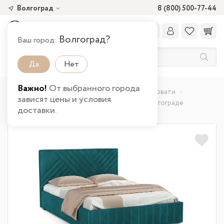
Волгоград
8 (800) 500-77-44
Волгоград?
Ваш город:
Да
Нет
Важно!
От выбранного города
Главная
Каталог товаров
Спальня
Кровати
зависят цены и условия
Кровать Гамма Ф 1600 с подъемным мех. в Волгограде
доставки.