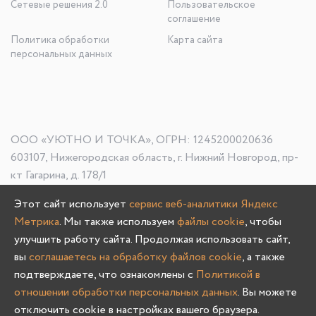
Сетевые решения 2.0
Пользовательское
соглашение
Политика обработки
Карта сайта
персональных данных
ООО «УЮТНО И ТОЧКА», ОГРН: 1245200020636
603107, Нижегородская область, г. Нижний Новгород, пр-
кт Гагарина, д. 178/1
Этот сайт использует
сервис веб-аналитики Яндекс
Метрика
. Мы также используем
файлы cookie
, чтобы
Олмеко © 2004 -
2026
улучшить работу сайта. Продолжая использовать сайт,
вы
соглашаетесь на обработку файлов cookie
, а также
подтверждаете, что ознакомлены с
Политикой в
отношении обработки персональных данных
. Вы можете
отключить cookie в настройках вашего браузера.