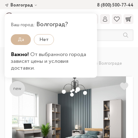
Волгоград
8 (800) 500-77-44
Волгоград?
Ваш город:
Да
Нет
Важно!
От выбранного города
Главная
Каталог товаров
Детская
зависят цены и условия
Детские гарнитуры
Набор мебели Прайм в Волгограде
доставки.
new