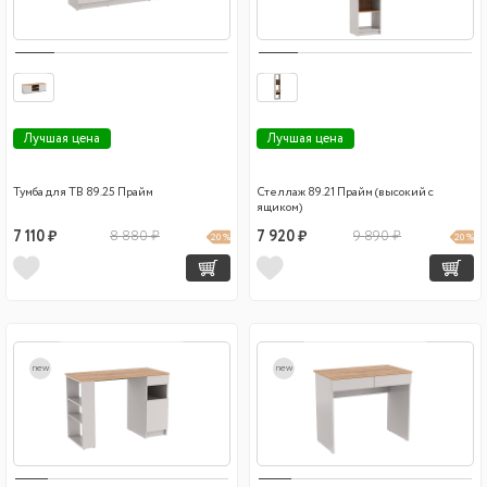
Лучшая цена
Лучшая цена
Тумба для ТВ 89.25 Прайм
Стеллаж 89.21 Прайм (высокий с
ящиком)
7 110 ₽
8 880 ₽
7 920 ₽
9 890 ₽
20 %
20 %
new
new