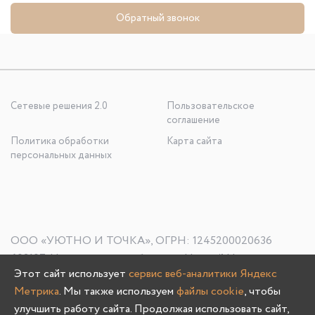
Обратный звонок
Сетевые решения 2.0
Пользовательское
соглашение
Политика обработки
Карта сайта
персональных данных
ООО «УЮТНО И ТОЧКА», ОГРН: 1245200020636
603107, Нижегородская область, г. Нижний Новгород, пр-
Этот сайт использует
сервис веб-аналитики Яндекс
кт Гагарина, д. 178/1
Метрика
. Мы также используем
файлы cookie
, чтобы
улучшить работу сайта. Продолжая использовать сайт,