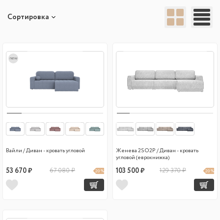
Сортировка
new
Вайли / Диван - кровать угловой
Женева 2SO2P / Диван - кровать
угловой (еврокнижка)
53 670 ₽
67 080 ₽
103 500 ₽
129 370 ₽
20 %
20 %