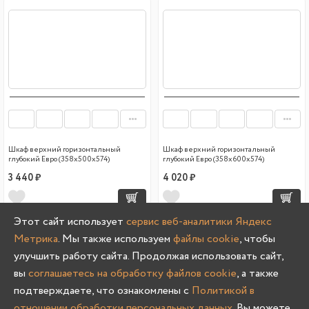
Шкаф верхний горизонтальный
Шкаф верхний горизонтальный
глубокий Евро (358х500х574)
глубокий Евро (358х600х574)
3 440 ₽
4 020 ₽
Этот сайт использует
сервис веб-аналитики Яндекс
Метрика
. Мы также используем
файлы cookie
, чтобы
улучшить работу сайта. Продолжая использовать сайт,
вы
соглашаетесь на обработку файлов cookie
, а также
подтверждаете, что ознакомлены с
Политикой в
отношении обработки персональных данных
. Вы можете