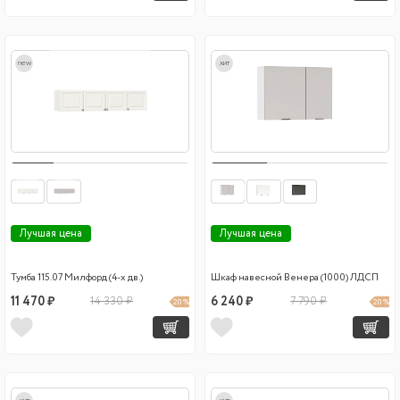
new
хит
Лучшая цена
Лучшая цена
Тумба 115.07 Милфорд (4-х дв.)
Шкаф навесной Венера (1000) ЛДСП
11 470 ₽
14 330 ₽
6 240 ₽
7 790 ₽
20 %
20 %