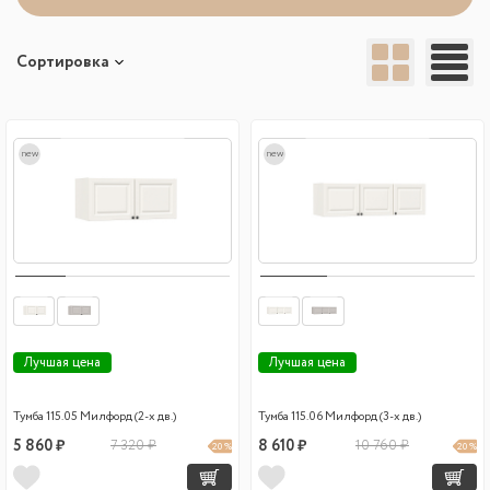
Сортировка
new
new
Лучшая цена
Лучшая цена
Тумба 115.05 Милфорд (2-х дв.)
Тумба 115.06 Милфорд (3-х дв.)
5 860 ₽
7 320 ₽
8 610 ₽
10 760 ₽
20 %
20 %