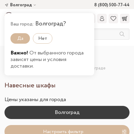
Волгоград
8 (800) 500-77-44
Волгоград?
Ваш город:
Да
Нет
Важно!
От выбранного города
Главная
Каталог товаров
зависят цены и условия
Шкафы и стеллажи от производителя
доставки.
Шкафы и стеллажи от производителя в Волгограде
Навесные шкафы
Цены указаны для города
Настроить фильтр