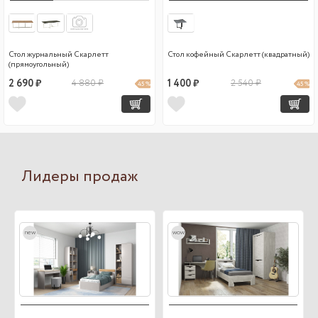
Стол журнальный Скарлетт
Стол кофейный Скарлетт (квадратный)
(прямоугольный)
2 690 ₽
4 880 ₽
1 400 ₽
2 540 ₽
45 %
45 %
Лидеры продаж
new
wow