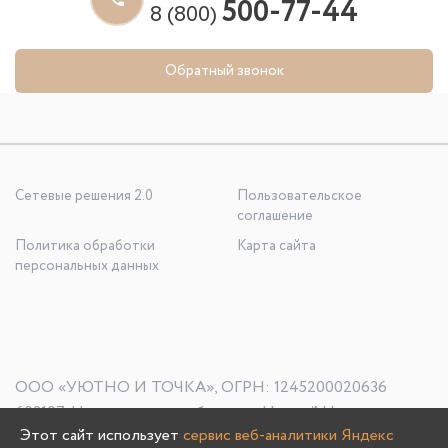
500-77-44
8 (800)
Обратный звонок
Сетевые решения 2.0
Пользовательское
соглашение
Политика обработки
Карта сайта
персональных данных
ООО «УЮТНО И ТОЧКА», ОГРН: 1245200020636
603107, Нижегородская область, г. Нижний Новгород, пр-
Этот сайт использует
сервис веб-аналитики Яндекс
кт Гагарина, д. 178/1