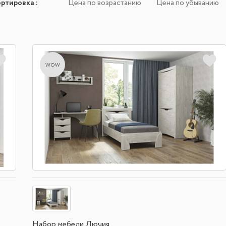
ортировка
:
Цена по возрастанию
Цена по убыванию
wow
Набор мебели Лючия