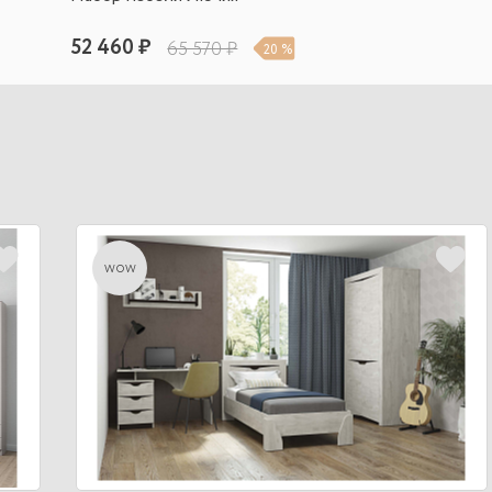
52 460 ₽
65 570 ₽
20 %
wow