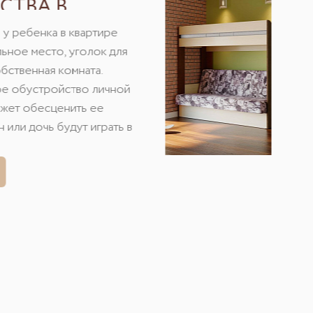
СТВА В
 у ребенка в квартире
льное место, уголок для
обственная комната.
е обустройство личной
жет обесценить ее
н или дочь будут играть в
оки на кухне и туда же