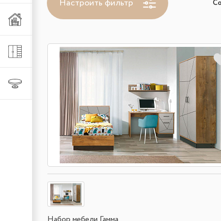
Настроить фильтр
С
Мебель из металла
Шкафы и стеллажи
Столы и стулья
Набор мебели Гамма