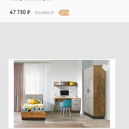
47 750 ₽
59 680 ₽
20 %