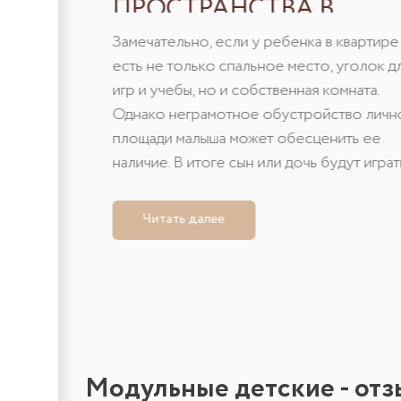
ПРОСТРАНСТВА В
ДЕТСКОЙ
Замечательно, если у ребенка в квартире
есть не только спальное место, уголок д
игр и учебы, но и собственная комната.
Однако неграмотное обустройство личн
площади малыша может обесценить ее
наличие. В итоге сын или дочь будут играт
гостиной, делать уроки на кухне и туда ж
водить друз......
Читать далее
Модульные детские - от