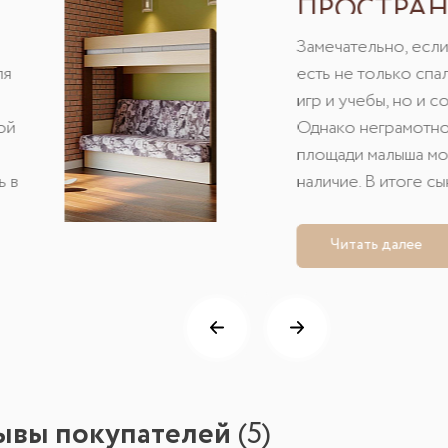
ПРОСТРАН
ДЕТСКОЙ
Замечательно, если
ля
есть не только спа
игр и учебы, но и с
ой
Однако неграмотно
площади малыша мо
ь в
наличие. В итоге сы
е
гостиной, делать ур
водить друз......
Читать далее
зывы покупателей
(
5
)