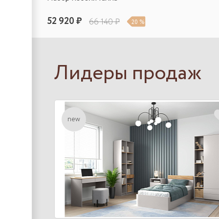
52 920 ₽
66 140 ₽
20 %
Лидеры продаж
new