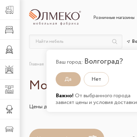
Гостиная
Розничные магазины
Спальня
Во
Детская
Волгоград?
Ваш город:
Главная
Каталог товаров
Детская
Детские г
Прихожая
Да
Нет
Модульные детск
Кухня
Важно!
От выбранного города
зависят цены и условия доставки
Цены действительны на 06.08.2026 и указа
Офис
Мягкая