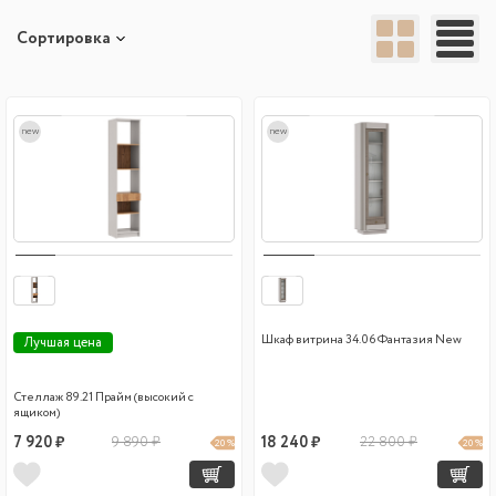
Сортировка
new
new
Шкаф витрина 34.06 Фантазия New
Лучшая цена
Стеллаж 89.21 Прайм (высокий с
ящиком)
7 920 ₽
9 890 ₽
18 240 ₽
22 800 ₽
20 %
20 %