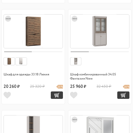
wow
new
Шкаф для одежды 33.18 Лючия
Шкаф комбинированный 34.05
Фантазия New
20 260 ₽
25 320 ₽
25 960 ₽
32 450 ₽
20 %
20 %
new