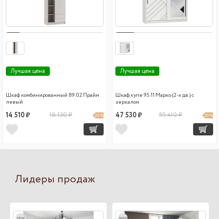
Лучшая цена
Лучшая цена
Шкаф комбинированный 89.02 Прайм
Шкаф купе 95.11 Марко (2-х дв.) с
левый
зеркалом
14 510 ₽
18 130 ₽
47 530 ₽
59 410 ₽
20 %
20 %
Лидеры продаж
new
wow